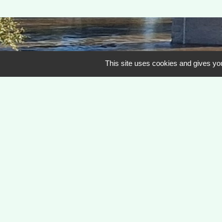
This site uses cookies and gives you
Contacts
Commune de Rivas
2 Place de l'Eglise
42340 Rivas - FRANCE
+33 4 77 54 63 43
Ouverture du secrétariat :
mairie.rivas@wanadoo.fr
Lundi : 9h à 12h - 13h à 17h.
Mardi : 9h à 12h - 13h à 17h.
Fermé le mercredi.
Jeudi : 9h à 12h - 13h à 17h.