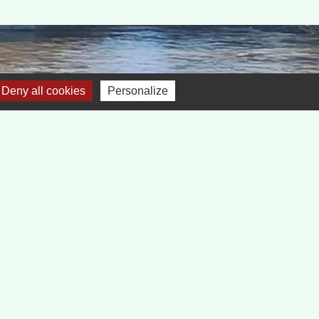
Deny all cookies
Personalize
Liens
réfecture de la Loire
Département de la Loire
Région Auvergne, Rhône Alpes
Communauté de Communes Forez-Est
Service public