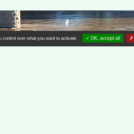
 control over what you want to activate
OK, accept all
P