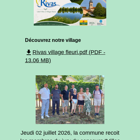
Découvrez notre village
file_download
Rivas village fleuri.pdf (PDF -
13.06 MB)
Jeudi 02 juillet 2026, la commune recoit