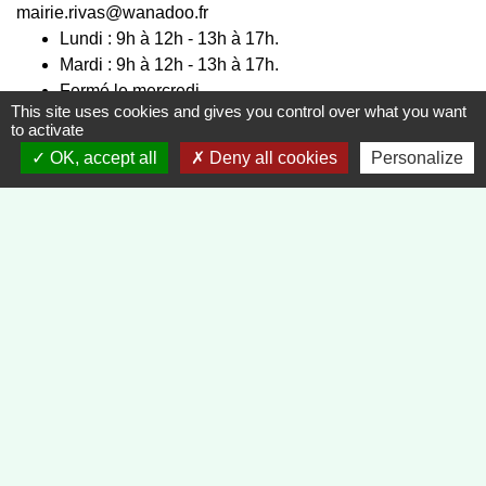
mairie.rivas@wanadoo.fr
Lundi : 9h à 12h - 13h à 17h.
Mardi : 9h à 12h - 13h à 17h.
Fermé le mercredi.
This site uses cookies and gives you control over what you want
Jeudi : 9h à 12h - 13h à 17h.
to activate
Vendredi : 9h à 12h - 13h à 16h.
OK, accept all
Deny all cookies
Personalize
Liens
Préfecture de la Loire
Département de la Loire
Région Auvergne, Rhône Alpes
Communauté de Communes Forez-Est
Service public
-
-
Mentions légales
Politique de confidentialité