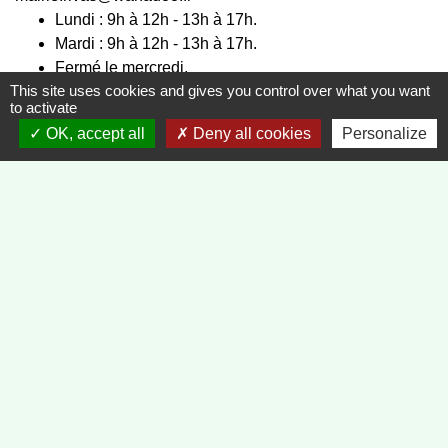
Lundi : 9h à 12h - 13h à 17h.
Mardi : 9h à 12h - 13h à 17h.
Fermé le mercredi.
This site uses cookies and gives you control over what you want
Jeudi : 9h à 12h - 13h à 17h.
to activate
Vendredi : 9h à 12h - 13h à 16h.
OK, accept all
Deny all cookies
Personalize
Liens
Préfecture de la Loire
Département de la Loire
Région Auvergne, Rhône Alpes
Communauté de Communes Forez-Est
Service public
-
-
Mentions légales
Politique de confidentialité